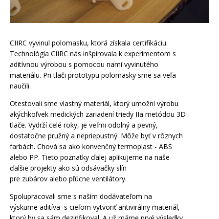
CIIRC vyvinul polomasku, ktorá získala certifikáciu.
Technológia CIIRC nás inšpirovala k experimentom s
aditívnou výrobou s pomocou nami vyvinutého
materiálu. Pri tlači prototypu polomasky sme sa veľa
naučili.
Otestovali sme vlastný materiál, ktorý umožní výrobu
akýchkoľvek medických zariadení triedy IIa metódou 3D
tlače. Vydrží celé roky, je veľmi odolný a pevný,
dostatočne pružný a nepriepustný. Môže byť v rôznych
farbách. Chová sa ako konvenčný termoplast - ABS
alebo PP. Tieto poznatky ďalej aplikujeme na naše
ďalšie projekty ako sú odsávačky slín
pre zubárov alebo pľúcne ventilátory.
Spolupracovali sme s naším dodávateľom na
výskume aditíva s cieľom vytvoriť antivirálny materiál,
ktorý by sa sám dezinfikoval. A už máme prvé výsledky.