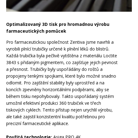
Optimalizovaný 3D tisk pro hromadnou výrobu
farmaceutických pomůcek
Pro farmaceutickou společnost Zentiva jsme navrhli a
vyrobili plnící trubičky určené k plnění léků do blistrů.
Každá trubička byla pečlivě vytištěna z materiálu Loctite
3843 s přidaným pigmentem, co zajišťuje jejich pevnost
a přesnost. Trubičky byly uspořádány do roštů a
propojeny tenkými spojkami, které bylo možné snadno
odlomit. Pro zajištění stability byly uprostřed a na
koncích zpevněny horizontálními podpěrami, aby se
během tisku nepohybovaly. Takto uspořádaný systém
umožnil efektivní produkci 360 trubiček ve třech
tiskových cyklech. Tento přístup nejen urychlil výrobu,
ale také zajistil konzistentní kvalitu potřebnou pro
precizní farmaceutické aplikace.
Použitá technologie:
Asiga PRO 4K