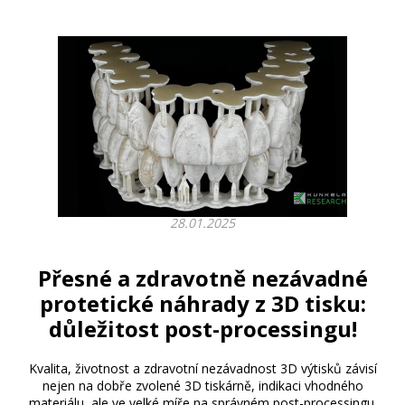
28.01.2025
Přesné a zdravotně nezávadné
protetické náhrady z 3D tisku:
důležitost post-processingu!
Kvalita, životnost a zdravotní nezávadnost 3D výtisků závisí
nejen na dobře zvolené 3D tiskárně, indikaci vhodného
materiálu, ale ve velké míře na správném post-processingu.